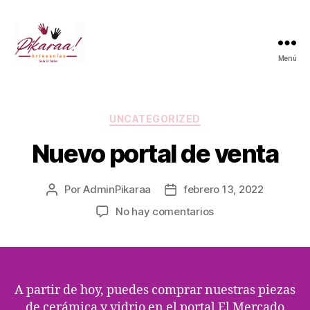
Menú
Píkaraa!
Categorías
UNCATEGORIZED
Nuevo portal de venta
Por
AdminPikaraa
febrero 13, 2022
Autor
Fecha
de
de
en
No hay comentarios
la
la
Nuevo
entrada
entrada
portal
de
venta
A partir de hoy, puedes comprar nuestras piezas
de cerámica y vidrio en el portal El Mercado