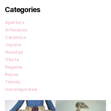
Categories
Apertura
Artesanos
Cerámica
Joyería
Navidad
Oferta
Regalos
Reyes
Tienda
Uncategorized