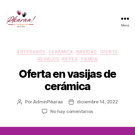
Menú
Píkaraa!
Categorías
ARTESANOS
CERÁMICA
NAVIDAD
OFERTA
REGALOS
REYES
TIENDA
Oferta en vasijas de
cerámica
Por
AdminPikaraa
diciembre 14, 2022
Autor
Fecha
de
de
en
No hay comentarios
la
la
Oferta
entrada
entrada
en
vasijas