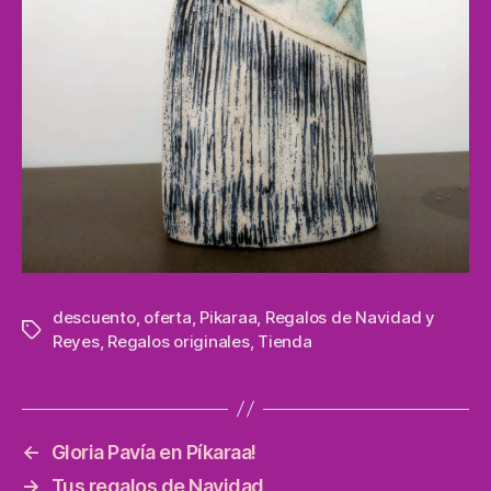
descuento
,
oferta
,
Pikaraa
,
Regalos de Navidad y
Etiquetas
Reyes
,
Regalos originales
,
Tienda
←
Gloria Pavía en Píkaraa!
→
Tus regalos de Navidad